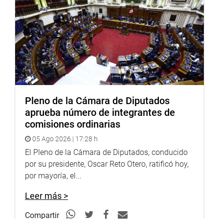
ALCALDE DE HUAYOPATA
Previamente, el titular del Parlamento recibió la visita
protocolar de Guido Figueroa Ramos, alcalde del distrito
de Huayopata, de la provincia de la Convención en Cusco.
El burgomaestre solicitó pueda incluirse en la Ley de
Presupuesto de 2024 una obra de riego para su sector
que beneficiará a un total de mil agricultores.
Pleno de la Cámara de Diputados
aprueba número de integrantes de
comisiones ordinarias
05 Ago 2026 | 17:28 h
El Pleno de la Cámara de Diputados, conducido
por su presidente, Oscar Reto Otero, ratificó hoy,
por mayoría, el...
Leer más >
Compartir