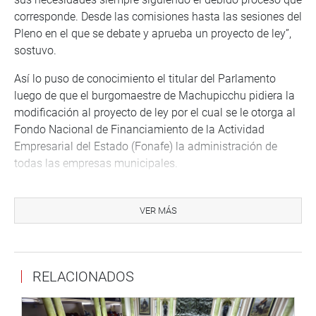
corresponde. Desde las comisiones hasta las sesiones del
Pleno en el que se debate y aprueba un proyecto de ley”,
sostuvo.
Así lo puso de conocimiento el titular del Parlamento
luego de que el burgomaestre de Machupicchu pidiera la
modificación al proyecto de ley por el cual se le otorga al
Fondo Nacional de Financiamiento de la Actividad
Empresarial del Estado (Fonafe) la administración de
todas las empresas municipales.
“Estamos también a través de la Asociación de
Municipalidades del Perú (Ampe) solicitando que se
VER MÁS
reformule el proyecto de ley porque traería algunos
efectos negativos en cuanto a la administración debido a
que las municipalidades a través de los alcaldes y
RELACIONADOS
regidores son quienes designan a los directores para la
administración de esta empresa”, afirmó el alcalde de
Machupicchu.