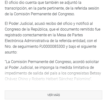
El oficio dio cuenta que también se adjuntó la
transcripción, en la parte pertinente, de la referida sesión
de la Comisión Permanente del Congreso.
El Poder Judicial, acusó recibo del oficio y notificó al
Congreso de la República, que el documento remitido fue
registrado correctamente en la Mesa de Partes
Electrónica Administrativa de la referida entidad, con el
Nro. de seguimiento PJ0000085300 y bajo el siguiente
asunto:
“La Comisión Permanente del Congreso, acordó solicitar
al Poder Judicial, se imponga la medida limitativa de
impedimento de salida del país a los congresistas Betssy
Chávez Chino y Roberto Helbert Sánchez Palomino”.
La Comisión Permanente aprobó el último viernes, por
mayoría de 18 votos a favor, tres en contra y cero
VER MÁS
abstenciones, solicitar al Poder Judicial se imponga
impedimento de salida del país a los exministros Betssy