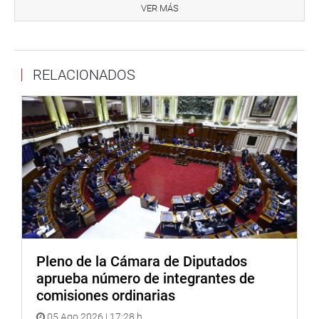
años ningún Gobierno escuchó el malestar de las
VER MÁS
mayorías, hecho que la pandemia terminó por visibilizar, y
que las críticas que se le hace al modelo no solo eran
legítimas, sino también válidas. “Hoy la población pide
RELACIONADOS
cambios, y estos ¿significa poner en riesgo el modelo? No,
no lo es”, se respondió.
Agregó que “sí es posible hacer cambios con
responsabilidad”. “Se respetará la propiedad privada y se
pondrá por delante los intereses de la Nación. Queremos
un país más próspero, más justo, y que la riqueza se
distribuya de manera equitativa entre todos los peruanos.
Este es el compromiso que asume nuestro Gobierno. Hoy,
nos urge la recuperación de los empleos de nuestras
familias”.
Pleno de la Cámara de Diputados
Pedro Castillo Terrones aseveró que es falso que se
aprueba número de integrantes de
quiera expropiar algo. Lo que se quiere, dijo, es que “la
comisiones ordinarias
economía mantenga orden y predictibilidad, pues es la
05 Ago 2026 | 17:28 h