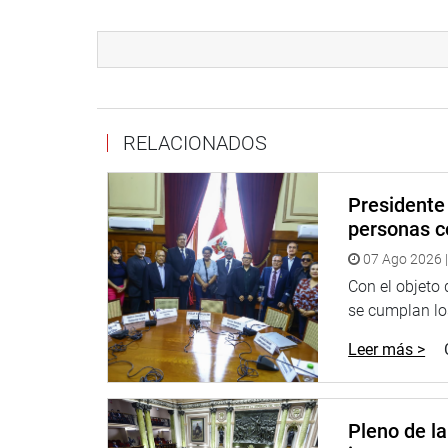
PRENSA-CONGRESO
Puede encontrar más información en nuestra pági
http://www.congreso.gob.pe/
RELACIONADOS
Facebook:
https://www.facebook.com/congresop
Twitter:
https://twitter.com/congresoperu
Presidente 
Youtube:
http://www.youtube.com/congresoperu
personas c
07 Ago 2026 |
Soundcloud:
https://soundcloud.com/radiocongr
Con el objeto
se cumplan los
Leer más >
Pleno de l