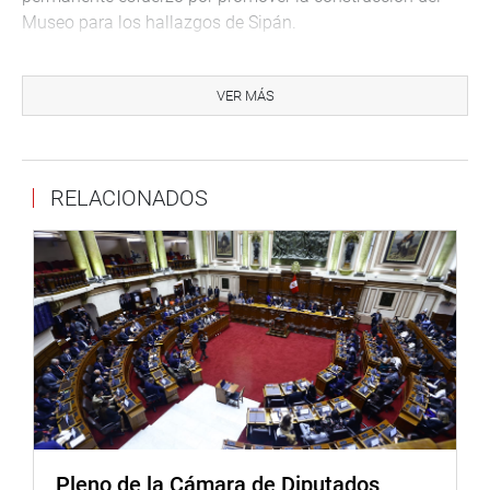
Museo para los hallazgos de Sipán.
El acto de la imposición de la Medalla del Congreso se
realizó en el auditorio del Museo Tumbas Reales de
VER MÁS
Sipán, que está considerado como una de los diez
mejores del mundo, y al que asistieron congresistas y
autoridades de la región Lambayeque.
RELACIONADOS
Antes de presidir esta ceremonia, la titular del Congreso
inauguró el Instituto Educativo 416, ubicado en el caserío
de Quemazón, perteneciente al distrito de Morrope.
OFICINA DE COMUNICACIONES
Pleno de la Cámara de Diputados