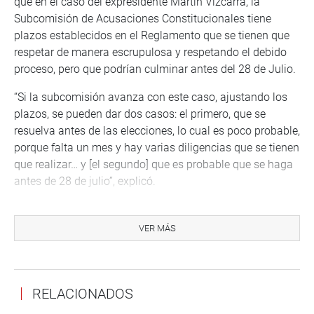
que en el caso del expresidente Martín Vizcarra, la
Subcomisión de Acusaciones Constitucionales tiene
plazos establecidos en el Reglamento que se tienen que
respetar de manera escrupulosa y respetando el debido
proceso, pero que podrían culminar antes del 28 de Julio.
“Si la subcomisión avanza con este caso, ajustando los
plazos, se pueden dar dos casos: el primero, que se
resuelva antes de las elecciones, lo cual es poco probable,
porque falta un mes y hay varias diligencias que se tienen
que realizar… y [el segundo] que es probable que se haga
antes de 28 de julio”, explicó.
En otro momento, Vásquez Chuquilín se refirió a la
situación de las fiscales Sandra Castro y Rocío Sánchez,
VER MÁS
separadas del caso «Los Cuellos Blancos del Puerto» por
haber sostenido reuniones con el expresidente Martín
Vizcarra.
RELACIONADOS
«El Congreso tiene la prerrogativa de fiscalización y