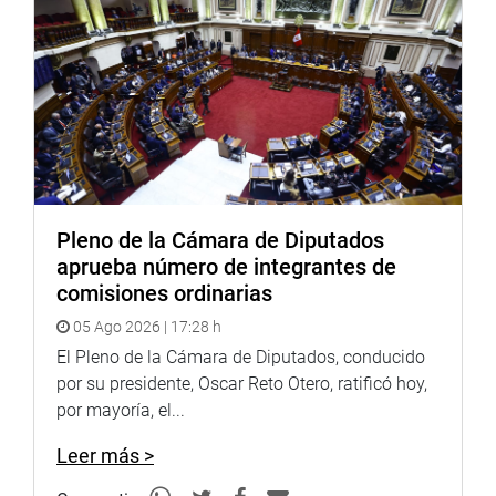
actas… La nulidad presupone una serie de requisitos y
creo que en estos momentos de ninguna manera hay
elementos para hablar del mismo», indicó.
VIVIENDA DIGNA
En otro momento, la presidenta del Congreso se refirió al
proyecto de vivienda social que presentó junto con el
congresista Yván Quispe, que busca garantizar el acceso
Pleno de la Cámara de Diputados
a la vivienda social a través de un hábitat seguro y
aprueba número de integrantes de
saludable que permita mejorar la calidad de vida de los
comisiones ordinarias
ciudadanos y las familias en situación de pobreza.
05 Ago 2026 | 17:28 h
«En medio de esta situación electoral, nos estamos
El Pleno de la Cámara de Diputados, conducido
olvidando de lo importante y urgente», precisó al señalar
por su presidente, Oscar Reto Otero, ratificó hoy,
que existen consecuencias de la pandemia que afectan a
por mayoría, el...
miles de familias y «precisamente una de ellas es el tema
de la vivienda social».
Leer más >
Vásquez recordó las recientes noticias de invasión de