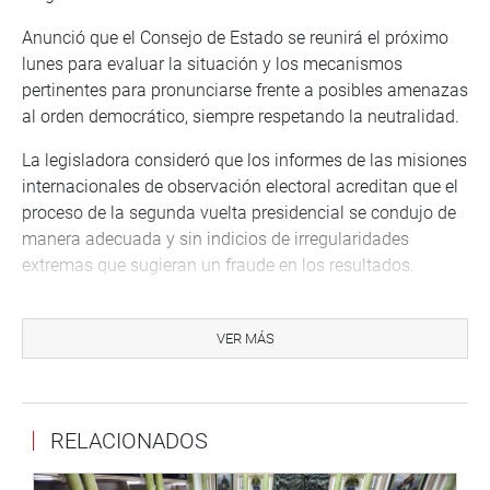
Anunció que el Consejo de Estado se reunirá el próximo
lunes para evaluar la situación y los mecanismos
pertinentes para pronunciarse frente a posibles amenazas
al orden democrático, siempre respetando la neutralidad.
La legisladora consideró que los informes de las misiones
internacionales de observación electoral acreditan que el
proceso de la segunda vuelta presidencial se condujo de
manera adecuada y sin indicios de irregularidades
extremas que sugieran un fraude en los resultados.
La titular del Legislativo señaló que no se podría hablar
de anulación de elecciones, porque no hay elementos
VER MÁS
para una decisión como esa.
«Creo que la anulación de unas elecciones es un hecho
extremo, que debe configurarse en el marco de
RELACIONADOS
comprobarse un fraude realmente generalizado, que no
solo se configura por las irregularidades en algunas