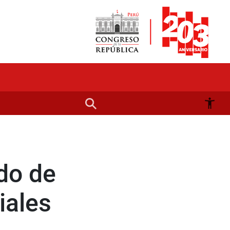
do de
iales