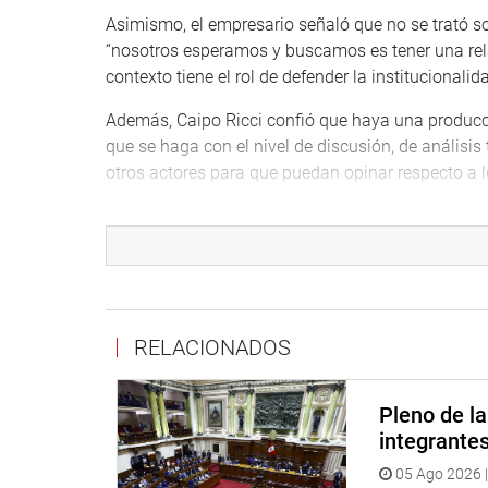
Asimismo, el empresario señaló que no se trató sob
“nosotros esperamos y buscamos es tener una rela
contexto tiene el rol de defender la institucionalid
Además, Caipo Ricci confió que haya una producci
que se haga con el nivel de discusión, de análisis t
otros actores para que puedan opinar respecto a 
“Creo que este Congreso puede marcar la diferenci
Oscar Caipo Ricci llegó acompañado de la presid
(Alafarpe), Vanessa Vértiz; de la Asociación para 
de la primera vicepresidenta de Confiep, Cayetana
RELACIONADOS
Previamente, en su calidad de presidenta de la So
saludo protocolar a la titular del Poder Legislati
Adriana Giudice Alva, y del gerente general SNP, Jo
Pleno de l
integrante
Posteriormente, María del Carmen Alva Prieto recibi
05 Ago 2026 |
Empresarial Colombiano (CEC), Luis Fernando Góm