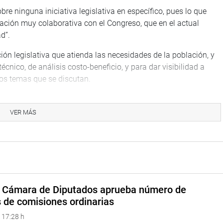
re ninguna iniciativa legislativa en específico, pues lo que
ción muy colaborativa con el Congreso, que en el actual
ad”.
ón legislativa que atienda las necesidades de la población, y
écnico, de análisis costo-beneficio, y para dar visibilidad a
los temas que se discutan.
a con respecto a congresos anteriores”, expresó.
VER MÁS
enta de Asociación Nacional de Laboratorios Farmacéuticos
el Fomento de la Infraestructura Nacional (AFIN), Leoni Roca; y
 Aljovín Gazzani.
ciedad Nacional de Pesquería, Cayetana Aljovín, presentó un
vo en compañía de la directora miembro de su Comité Ejecutivo,
rge Risi.
a Cámara de Diputados aprueba número de
s de comisiones ordinarias
ó la visita protocolar del director ejecutivo del Consejo
 17:28 h
ez Nossa, con quien dialogó sobre las relaciones de amistad