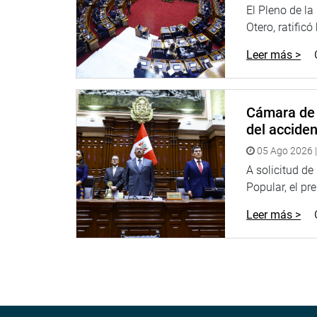
y comerciales entre ambos países.
El Pleno de l
Otero, ratificó
Leer más >
OFICINA DE COMUNICACIONES
Cámara de 
del accide
05 Ago 2026 |
A solicitud d
Popular, el pr
Leer más >