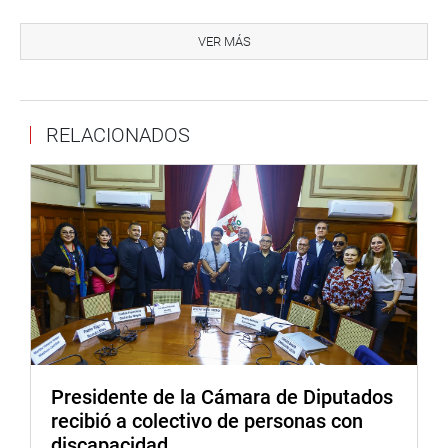
La entrega de la donación estuvo a cargo del cónsul
honorario del Perú en Seattle, Washington, Estados
VER MÁS
Unidos, Miguel Ángel Velásquez y serán destinados a 105
compañías del Cuerpo General de Bomberos Voluntarios
del Perú.
RELACIONADOS
Estuvieron presentes los congresistas Alejandro Soto
Reyes de Alianza Para el Progreso, Hitler Saavedra
Casternoque de Somos Perú, Jessica Córdova Lobatón de
Avanza País Partido de Integración Social y David
Jiménez Heredia de Fuerza Popular.
Los legisladores, representantes de las regiones Cusco,
Loreto, Lambayeque y Junín hicieron entrega de presentes
al cónsul honorario del Perú en Seattle. Coincidieron en
destacar la gran labor que realiza a favor del Cuerpo
General de Bomberos Voluntarios del Perú en canalizar la
Presidente de la Cámara de Diputados
ayuda que se requiere para la atención de las
recibió a colectivo de personas con
emergencias.
discapacidad