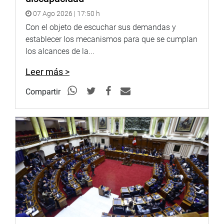
OFICINA DE COMUNICACIONES.
07 Ago 2026 | 17:50 h
Con el objeto de escuchar sus demandas y
establecer los mecanismos para que se cumplan
los alcances de la...
Leer más >
Compartir