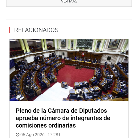
minero invitado- y también delegaciones internacionales
VER MÁS
de Alemania, Brasil, Chile, Estados Unidos y México, entre
otros, a quienes les dio la más cordial bienvenida a
nuestro país.
RELACIONADOS
En breves declaraciones a la prensa a su salida del
certamen, la titular del Parlamento ratificó que sin
inversión privada no habrá trabajo en el país.
OFICINA DE COMUNICACIONES
Pleno de la Cámara de Diputados
aprueba número de integrantes de
comisiones ordinarias
05 Ago 2026 | 17:28 h