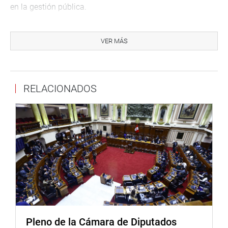
en la gestión pública.
“Sigamos exigiendo transparencia”, dijo la titular del
Congreso tras lamentar que los niveles de corrupción en
VER MÁS
todas las instancias de gobierno tanto nacional, como
regional y local, superen el 10 % de acuerdo a la
estimación de la corrupción en la inversión pública
RELACIONADOS
durante el año 2020.
Por su parte, el presidente de la Comisión de Fiscalización
y Contraloría, Alejandro Aguinaga (FP), refirió que el año
pasado el país perdió más de 20 mil millones de soles
producto de la corrupción así como la paralización de
más de 3 mil obras, entre ellas más de 30 hospitales que
hoy podrían estar al servicio de la salud de todos los
peruanos en el marco de la lucha contra la Pandemia y la
COVID-19.
“Desde la Comisión de Fiscalización tuvimos la decisión
Pleno de la Cámara de Diputados
de tomar las herramientas necesarias para luchar contra