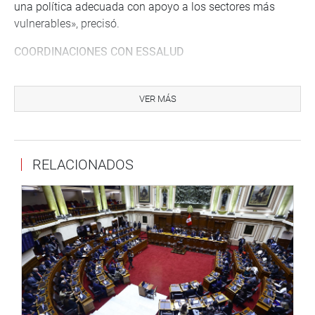
una política adecuada con apoyo a los sectores más
vulnerables», precisó.
COORDINACIONES CON ESSALUD
En otro momento, la titular del Legislativo informó que su
despacho se encuentra en constante coordinación con
VER MÁS
EsSalud para impulsar la atención de asuntos pendientes
en Cajamarca, con relación a la lucha contra la
pandemia.
RELACIONADOS
Vásquez Chuquilín señaló que como representante de la
región Cajamarca una de las prioridades es hacer la
intermediación para atender las necesidades de salud.
«Nuestra región es una de las que tiene mayor cantidad
de contagios por la variante brasilera (…) hay mayor
fuerza de la acción del virus en Jaén y Chota, por eso, hay
que resolver tres temas importantes: dotación de oxígeno,
implementación de camas UCI y mejorar el tema de la