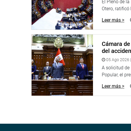
El Pleno de l
segundo día, luego de realizar el Plenario Regional
Otero, ratificó
tal como ocurre actualmente en la distribución d
Leer más >
OFICINA DE COMUNICACIONES
Cámara de 
del accide
05 Ago 2026 |
A solicitud d
Popular, el pr
Leer más >