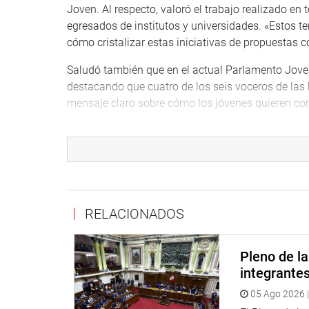
Joven. Al respecto, valoró el trabajo realizado en
egresados de institutos y universidades. «Estos
cómo cristalizar estas iniciativas de propuestas c
Saludó también que en el actual Parlamento Jove
destacando que cuatro de los seis voceros de la
mensaje claro sobre cómo los jóvenes quieren cons
La presidenta del Congreso finalizó su participaci
Matilde Fernández, quien ha dirigido la Oficina de 
jóvenes «por hacer este trabajo de política decent
El Parlamento Joven es un programa que tiene co
liderazgo y promover una cultura de debate constr
RELACIONADOS
parlamentaria y de las funciones de los congresis
en las sesiones plenarias.
Pleno de l
El programa consiste en la capacitación en temas 
integrante
virtuales, un examen de selección y el desarrollo 
05 Ago 2026 |
participan los primeros 130 jóvenes que por orden