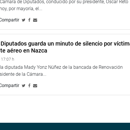
a Cámara de Diputados, conducido por su presidente, Oscar Reto
, se elige a quienes los representarán en el Plenario Nacional,
 hoy, por mayoría, el...
e número de escaños.
Compartir
Diputados guarda un minuto de silencio por vícti
nte aéreo en Nazca
 17:07 h
e la diputada Mady Yonz Núñez de la bancada de Renovación
esidente de la Cámara...
Compartir