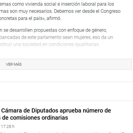
 temas como vivienda social e inserción laboral para los
 temas son muy necesarios. Debemos ver desde el Congreso
oncretas para el país», afirmó.
n se desarrollen propuestas con enfoque de género,
s bancadas de este parlamento sean mujeres, eso da un
truir una sociedad en condiciones igualitarias.
ón saludando a la tercera vicepresidenta del Legislativo,
Participación Ciudadana. Luego, reiteró la felicitación a los
VER MÁS
e y responsable».
mo objetivo fortalecer en los jóvenes peruanos capacidades de
uctivo a través de la recreación de la organización
tas de la República, tanto en las comisiones de trabajo como
a Cámara de Diputados aprueba número de
parlamentarios y del sistema electoral, a través de cursos
s de comisiones ordinarias
de parlamentos regionales en todo el país. En dichos plenarios
 17:28 h
 de mérito son clasificados en sus respectivas regiones. El