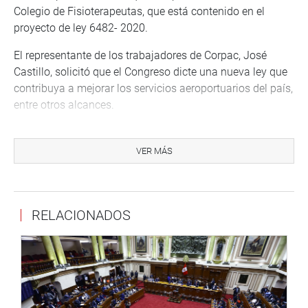
Colegio de Fisioterapeutas, que está contenido en el
proyecto de ley 6482- 2020.
El representante de los trabajadores de Corpac, José
Castillo, solicitó que el Congreso dicte una nueva ley que
contribuya a mejorar los servicios aeroportuarios del país,
entre otros alcances.
La titular del Parlamento, Alva Prieto, agradeció la
invitación para atender las demandas de los gremios de
VER MÁS
trabajadores e indicó que ha tomado nota de cada uno de
los reclamos con el compromiso de realizar un
seguimiento de los temas planteados.
RELACIONADOS
OFICINA DE COMUNICACIONES