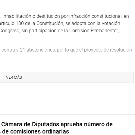
inhabilitación o destitución por infracción constitucional, en
l artículo 100 de la Constitución, se adopta con la votación
Congreso, sin participación de la Comisión Permanente”,
n contra y 21 abstenciones, por lo que el proyecto de resolución
VER MÁS
no (APP) y Luis Aragón Carreño (AP), integrantes de la
formularon acusación ante el Pleno del Congreso.
stigaciones se han observado todas las garantías del debido
fases y plazos, y el derecho del denunciado a ser oído y ser
a Cámara de Diputados aprueba número de
onstitucionales agregó que la decisión arribada en el informe
s de comisiones ordinarias
namiento jurídico.