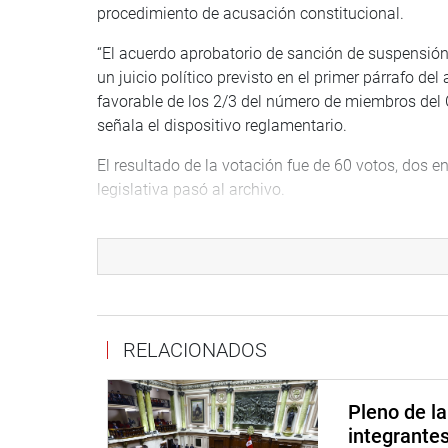
procedimiento de acusación constitucional.
“El acuerdo aprobatorio de sanción de suspensión, 
un juicio político previsto en el primer párrafo de
favorable de los 2/3 del número de miembros del 
señala el dispositivo reglamentario.
El resultado de la votación fue de 60 votos, dos e
legislativa pasó al archivo.
INFORME FINAL
Previamente, los congresistas Lady Camones Soria
subcomisión acusadora, sustentaron el informe y 
Camones precisó que en el transcurso de las inve
RELACIONADOS
procedimiento, como el cumplimiento de todas las 
asistido por su defensa técnica.
Pleno de l
La presidenta de la Subcomisión de Acusaciones C
integrante
final se encuentra ceñida a la luz de nuestro orde