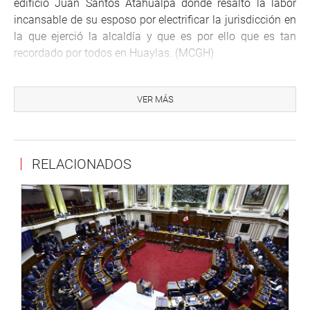
edificio Juan Santos Atahualpa donde resaltó la labor
incansable de su esposo por electrificar la jurisdicción en
la que ejerció la alcaldía y que es por ello que es tan
recordado por todos en Huaylas. (MCGH)
VER MÁS
RELACIONADOS
PRENSA CONGRESO 17-08-18
Puede encontrar más información en nuestra página web
y redes sociales.
Heraldo
:
goo.gl/Ty5Tto
Portal:
http://www.congreso.gob.pe/
Facebook:
https://goo.gl/s5t7XN