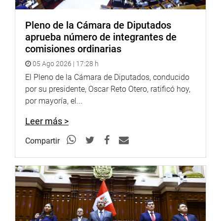
Twitter:
https://goo.gl/iMywRR
YouTube:
https://goo.gl/VBXBNk
Pleno de la Cámara de Diputados
aprueba número de integrantes de
Radio:
goo.gl/hMwTg1
comisiones ordinarias
fotografia.congreso.gob.pe
05 Ago 2026 | 17:28 h
El Pleno de la Cámara de Diputados, conducido
por su presidente, Oscar Reto Otero, ratificó hoy,
por mayoría, el...
Leer más >
Compartir