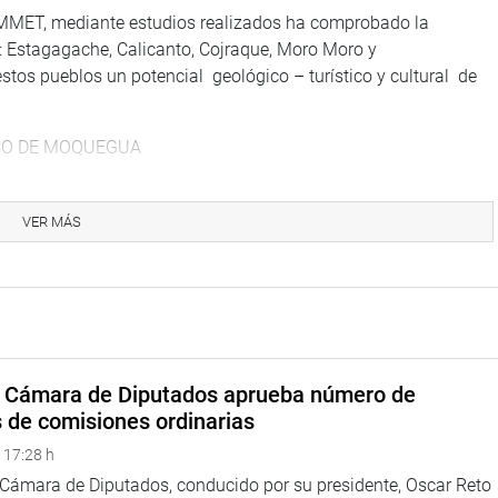
GEMMET, mediante estudios realizados ha comprobado la
: Estagagache, Calicanto, Cojraque, Moro Moro y
tos pueblos un potencial geológico – turístico y cultural de
ICO DE MOQUEGUA
stigación geo científica en la ruta volcánica es que esta
s de aguas termales, surgencias de aguas calientes en forma de
VER MÁS
e alcanzan más de 5 metros de altura.
olcán Huaynaputina la mayoría de ellos establecidos sobre
de Miradores del Cráter del volcán. Mirador de la cumbre.
Mirador del río Tambo. Mirador del valle de Quinistaquillas.
dor del cañón del río Tambo.
a Cámara de Diputados aprueba número de
 Huaynaputina con la ciudad de Pompeya, que desapareció por
s de comisiones ordinarias
 turístico de Italia. En la región Moquegua los atractivos geo
 17:28 h
 y sector privado, dijo.
a Cámara de Diputados, conducido por su presidente, Oscar Reto