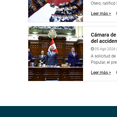
Otero, ratificó
Leer más >
#ConsensoPorElPerú
OFICINA DE COMUNICACIONES E IMAGEN INSTI
Cámara de 
del accide
05 Ago 2026 |
A solicitud d
Popular, el pr
Leer más >