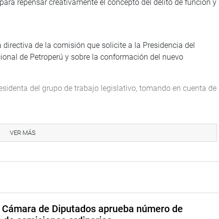
l para repensar creativamente el concepto del delito de función y
a directiva de la comisión que solicite a la Presidencia del
cional de Petroperú y sobre la conformación del nuevo
esidenta del grupo de trabajo legislativo, tomando en cuenta de
ad tan importante como Petroperú y que el tema esté supeditado
rriola Tueros.
VER MÁS
TUCIONAL
a Cámara de Diputados aprueba número de