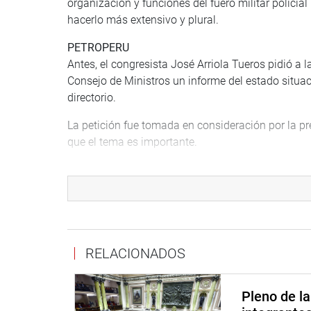
organización y funciones del fuero militar policia
hacerlo más extensivo y plural.
PETROPERU
Antes, el congresista José Arriola Tueros pidió a l
Consejo de Ministros un informe del estado situa
directorio.
La petición fue tomada en consideración por la pr
que el tema es importante.
“No se puede permitir que esté acéfala una entid
a la política, porque tiene que ser rentable”, dijo A
OFICINA DE COMUNICACIONES E IMAGEN INSTI
RELACIONADOS
Pleno de l