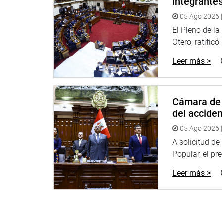
integrante
05 Ago 2026 |
El Pleno de l
Otero, ratificó
Leer más >
Cámara de 
del accide
05 Ago 2026 |
A solicitud d
Popular, el pr
Leer más >