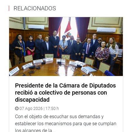
RELACIONADOS
PRENSA-CONGRESO /12-9-17
Puede encontrar más información en nuestra página web
y redes sociales.
http://www.congreso.gob.pe/
Facebook:
https://www.facebook.com/congresodelarepublic
fref=ts
Twitter:
https://twitter.com/congresoperu
<
https://twitter.c
Youtube:
http://www.youtube.com/congresoperu
<
http://ww
Soundcloud:
https://soundcloud.com/radiocongreso
<
https:
Presidente de la Cámara de Diputados
Sistema de Archivo Fotográfico
recibió a colectivo de personas con
(SAF):
http://www4.congreso.gob.pe/fotografia.asp
discapacidad
07 Ago 2026 | 17:50 h
Con el objeto de escuchar sus demandas y
establecer los mecanismos para que se cumplan
los alcances de la...