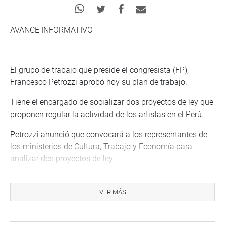
AVANCE INFORMATIVO
El grupo de trabajo que preside el congresista (FP),
Francesco Petrozzi aprobó hoy su plan de trabajo.
Tiene el encargado de socializar dos proyectos de ley que
proponen regular la actividad de los artistas en el Perú.
Petrozzi anunció que convocará a los representantes de
los ministerios de Cultura, Trabajo y Economía para
analizar dos proyectos de ley.
El primer proyecto de ley 1497/2016 – CR propone la
creación de la ley del trabajador del arte y el otro
VER MÁS
(1212/2016 – CR) propone modificar la ley 28131, Ley del
Artista, Intérprete y Ejecutante.