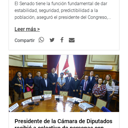
“Es necesario que se haga justicia con quienes lucharon
El Senado tiene la función fundamental de dar
contra el terrorismo y la delincuencia. No puede ser
estabilidad, seguridad, predictibilidad a la
posible que se les discrimine a los que lucharon a costa
población, aseguró el presidente del Congreso,...
de sus vidas para que siga vigente la democracia en el
país”, expresó.
Leer más >
Luis Yika García (FP) manifestó que los militares y
Compartir
policiales han sido tratados de forma discriminatoria por
el gobierno de Ollanta Humala. No es posible que un
mayor gane más que un militar de mayor rango. Se dio la
espalda a los que defendieron los derechos de los
peruanos.
Octavio Salazar (FP) consideró que es un tratamiento
abusivo que se comete en perjuicio de los militares que
están en situación de retiro. Ha sido un atentado en
contra de la institucionalidad de las FF.AA y PNP. Se trata
de reivindicar a las instituciones tutelares. No puede ser
posible que una persona de menor grado gane más que
Presidente de la Cámara de Diputados
uno de mayor grado.