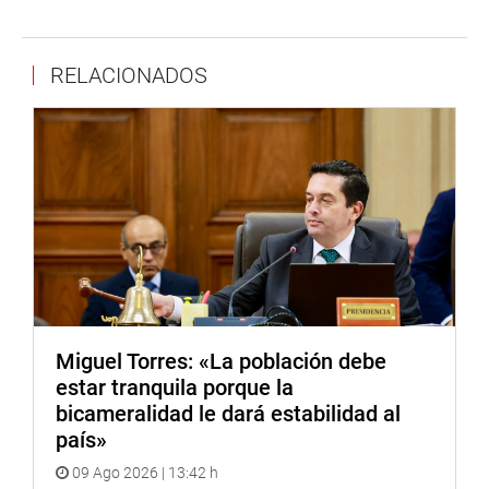
Asimismo deroga la Segunda Disposición
Complementaria Transitoria del Decreto Supremo Nº 246-
RELACIONADOS
2012-EF, que establece el procedimiento de
implementación progresiva de la estructura de ingresos
aplicable al Personal Militar de las Fuerzas Armadas y
miembros de la Policía Nacional del Perú, y la Sexta
Disposición Complementaria y Transitoria del Decreto
Supremo Nº 013-2013-EF, que aprueba el reglamento del
Decreto Legislativo Nº 1132.
EXPOSICIONES
El vicepresidente de la Comisión de Defensa Nacional,
Orden Interno, Desarrollo Alternativo y Lucha contra las
Miguel Torres: «La población debe
Drogas, Carlos Tubino, al sustentar la iniciativa, manifestó
estar tranquila porque la
que era necesario que el Parlamento reivindique a los
bicameralidad le dará estabilidad al
militares y policías retirados con la aprobación del
país»
proyecto.
09 Ago 2026 | 13:42 h