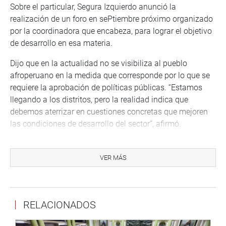
Sobre el particular, Segura Izquierdo anunció la
realización de un foro en sePtiembre próximo organizado
por la coordinadora que encabeza, para lograr el objetivo
de desarrollo en esa materia.
Dijo que en la actualidad no se visibiliza al pueblo
afroperuano en la medida que corresponde por lo que se
requiere la aprobación de políticas públicas. “Estamos
llegando a los distritos, pero la realidad indica que
debemos aterrizar en cuestiones concretas que mejoren
las condiciones de desarrollo del sector”, afirmó.
Refirió que se prevé un cambio en el artículo 89 de la
Constitución que solo habla de los pueblos amazónicos y
VER MÁS
andinos, pero no del afroperuano. “Hay que agregar a este
sector de la población en la Carta Magna. Existe buena
predisposición por parte de la mesa directiva, pero los
RELACIONADOS
temas de coyuntura, como los de corrupción, nos están
retrasando”, dijo.