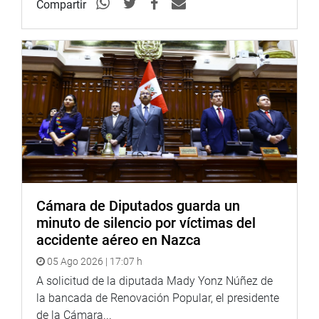
En nombre del Congreso de la República lo hizo Segura
Compartir
Izquierdo. También concurrieron representantes del
Banco de Desarrollo de América Latina, del Organismo
Andino de Salud-Convenio Hipólito Unanue, de los Países
Bolivarianos, de la Asociación de Damas Ecuatorianas y
Amigas del Ecuador, entre otros. (MED)
PRENSA CONGRESO
10-08-18
Cámara de Diputados guarda un
minuto de silencio por víctimas del
accidente aéreo en Nazca
05 Ago 2026 | 17:07 h
A solicitud de la diputada Mady Yonz Núñez de
la bancada de Renovación Popular, el presidente
de la Cámara...