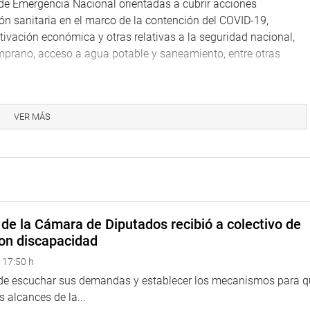
 de Emergencia Nacional orientadas a cubrir acciones
ión sanitaria en el marco de la contención del COVID-19,
tivación económica y otras relativas a la seguridad nacional,
temprano, acceso a agua potable y saneamiento, entre otras
para el Año Fiscal 2022 contempla los siguientes supuestos
Interno de 4.8%; variación del Índice de Precios al Consumidor
VER MÁS
r; déficit fiscal 3.7% del PBI; variación anual del Índice de
s FOB de US$ 63 284 millones e importaciones FOB de US$ 46
l 2022 es consistente con los principios macroeconómicos y
o Multianual (MMM).
de la Cámara de Diputados recibió a colectivo de
 Congreso no remite la autógrafa de la Ley de Presupuesto al
on discapacidad
ra en vigencia el proyecto de este, que es promulgado por
 17:50 h
 de escuchar sus demandas y establecer los mecanismos para 
a también que conjuntamente con el proyecto de ley presupuestal
 alcances de la...