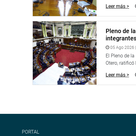
se remite al Congreso los proyectos de ley de ende
Leer más >
OFICINA DE COMUNICACIONES
Pleno de l
integrante
05 Ago 2026 |
El Pleno de l
Otero, ratificó
Leer más >
PORTAL