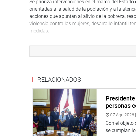
Se prioriza intervenciones en el marco del Estado
orientadas a la salud de la población y a la atenc
acciones que apuntan al alivio de la pobreza, reac
violencia contra las mujeres, desarrollo infantil 
medidas.
La proyección preliminar de recursos ordinarios 
macroeconómicos: crecimiento del Producto Bruto 
de 2.8%; tipo de cambio promedio de S/3.94 por dóla
Términos de Intercambio de -0.5%; exportacione
544 millones.
RELACIONADOS
El proyecto de ley de Presupuesto Público para e
fiscales contenidos en el Marco Macroeconómic
Presidente 
El artículo 80 de la Constitución señala que si el
personas c
Poder Ejecutivo hasta el treinta de noviembre, ent
07 Ago 2026 |
decreto legislativo.
Con el objeto
El artículo 78 de la Constitución Política estipul
se cumplan los