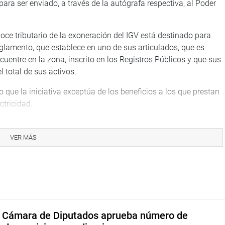
para ser enviado, a través de la autógrafa respectiva, al Poder
 goce tributario de la exoneración del IGV está destinado para
eglamento, que establece en uno de sus articulados, que es
uentre en la zona, inscrito en los Registros Públicos y que sus
 total de sus activos.
o que la iniciativa exceptúa de los beneficios a los que prestan
ctricidad.
as del IGV y son los pobladores y usuarios los que cargan
VER MÁS
 Finanzas e Inteligencia Financiera, Anthony Novoa Cruzado
ermitirá exonerar del impuesto general de las ventas a miles de
casos recursos.
os tributarios a las empresas dedicadas a la agricultura, manejo
a Cámara de Diputados aprueba número de