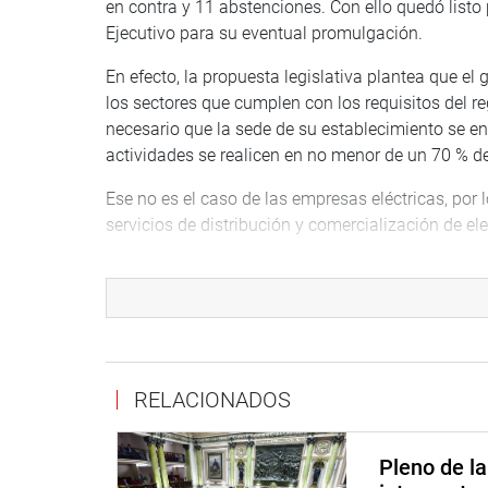
en contra y 11 abstenciones. Con ello quedó listo 
Ejecutivo para su eventual promulgación.
En efecto, la propuesta legislativa plantea que el
los sectores que cumplen con los requisitos del r
necesario que la sede de su establecimiento se enc
actividades se realicen en no menor de un 70 % del
Ese no es el caso de las empresas eléctricas, por l
servicios de distribución y comercialización de ele
Hasta el momento dichas empresas están exonerad
con el pago de ese impuesto a través del servicio.
El presidente de la Comisión de Economía, Banca,
(AP), sustentó la propuesta, señalando que esta p
pobladores y micro y pequeños empresarios de es
RELACIONADOS
Explicó que la iniciativa permite brindar benefici
forestal, pesca, comercio y servicios turísticos.
Pleno de l