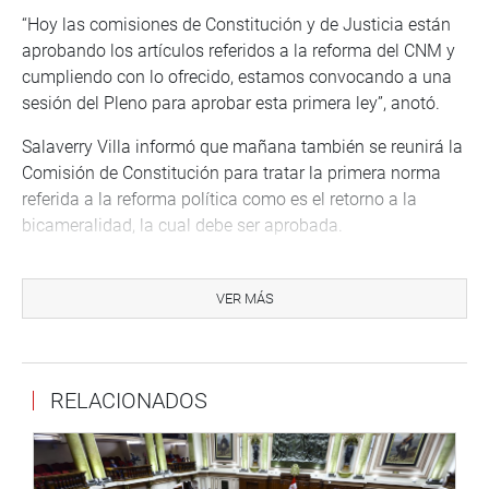
“Hoy las comisiones de Constitución y de Justicia están
aprobando los artículos referidos a la reforma del CNM y
cumpliendo con lo ofrecido, estamos convocando a una
sesión del Pleno para aprobar esta primera ley”, anotó.
Salaverry Villa informó que mañana también se reunirá la
Comisión de Constitución para tratar la primera norma
referida a la reforma política como es el retorno a la
bicameralidad, la cual debe ser aprobada.
“La atenderemos de manera inmediata como ha sido
nuestro compromiso. Si mañana nos llega ese dictamen,
VER MÁS
ampliaremos la agenda del Pleno y trataremos ambos
temas: la reforma de la CNM y la bicameralidad”, aseguró
el presidente del Congreso.
RELACIONADOS
CUESTIÓN DE CONFIANZA
El titular del Parlamento también se refirió al decreto
supremo que convoca a sesión extraordinaria del