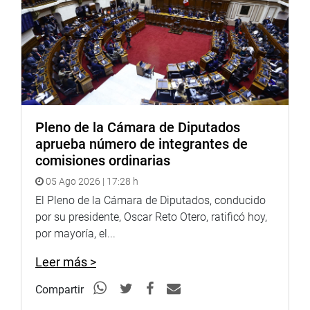
Twitter:
https://goo.gl/iMywRR
YouTube:
https://goo.gl/VBXBNk
Radio:
goo.gl/hMwTg1
fotografia.congreso.gob.pe
Pleno de la Cámara de Diputados
aprueba número de integrantes de
comisiones ordinarias
05 Ago 2026 | 17:28 h
El Pleno de la Cámara de Diputados, conducido
por su presidente, Oscar Reto Otero, ratificó hoy,
por mayoría, el...
Leer más >
Compartir