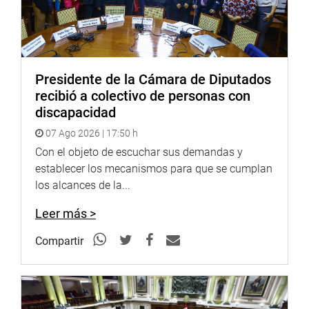
Estos hechos falsos-señaló-, fueron cometidos al
momento de su inscripción como candidata y se
mantuvieron en su condición de congresista de la
República.
Presidente de la Cámara de Diputados
recibió a colectivo de personas con
discapacidad
07 Ago 2026 | 17:50 h
Con el objeto de escuchar sus demandas y
establecer los mecanismos para que se cumplan
PRENSA-CONGRESO 23-08-18
los alcances de la...
Puede encontrar más información en nuestra página web
Leer más >
y redes sociales.
Compartir
Heraldo
:
goo.gl/Ty5Tto
Portal:
http://www.congreso.gob.pe/
Facebook:
https://goo.gl/s5t7XN