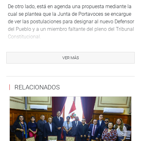
De otro lado, está en agenda una propuesta mediante la
cual se plantea que la Junta de Portavoces se encargue
de ver las postulaciones para designar al nuevo Defensor
del Pueblo y a un miembro faltante del pleno del Tribunal
Constitucional.
PRENSA-CONGRESO
Puede encontrar más información en nuestra página web
VER MÁS
y redes sociales.
http://www.congreso.gob.pe/
Facebook:
https://www.facebook.com/congresoperu
RELACIONADOS
Twitter:
https://twitter.com/congresoperu
Youtube:
http://www.youtube.com/congresoperu
Soundcloud:
https://soundcloud.com/radiocongreso