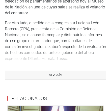
delegación de parlamentarios se apersonó hoy al Museo
de la Nación, en una de cuyas salas se realiza el velatorio
del cantautor.
Por otro lado, a pedido de la congresista Luciana León
Romero (CPA), presidenta de la Comisión de Defensa
Nacional, se dispuso fotocopiar y distribuir los informes
de ese grupo dictaminador que, con facultades de
comisión investigadora, elaboró respecto de la evaluación
de hechos cometidos durante el gobierno del ahora
expresidente Ollanta Humala Tasso.
La autora del pedido dijo que esos hechos no tienen
carácter de reservados, por lo que bien pueden ser
VER MÁS
discutidos en sesiones públicas.
RELACIONADOS
PRENSA CONGRESO