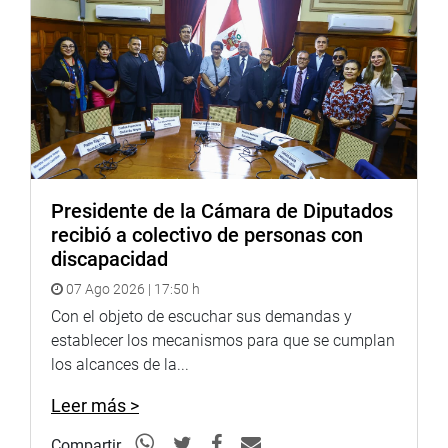
Puede encontrar más información en nuestra página web
y redes sociales.
http://www.congreso.gob.pe/
Presidente de la Cámara de Diputados
Facebook:
https://www.facebook.com/congresoperu
recibió a colectivo de personas con
discapacidad
Twitter:
https://twitter.com/congresoperu
07 Ago 2026 | 17:50 h
Youtube:
http://www.youtube.com/congresoperu
Con el objeto de escuchar sus demandas y
Soundcloud:
establecer los mecanismos para que se cumplan
https://soundcloud.com/radiocongreso
los alcances de la...
Leer más >
Compartir