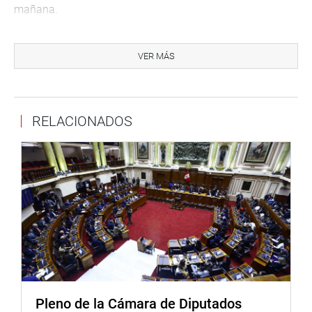
mañana.
Miembros Natos, integrantes de la Mesa Directiva, de la
Comisión Permanente son Daniel Salaverry Villa
VER MÁS
(Presidente), Leyla Chihuán Ramos (Primera
Vicepresidenta), Segundo Tapia Bernal (Segundo
Vicepresidente) y Yeni Vilcatoma (Tercera Vicepresidenta)
RELACIONADOS
(FP).
Como integrantes titulares están los congresistas Percy
Alcalá, Lourdes Alcorta, Alejandra Aramayo, Tamar
Arimborgo, Rosa Bartra, Héctor Becerril, Karina Beteta,
Luis Galarreta, Úrsula Letona, Rolando Reátegui, Milagros
Salazar, Freddy Sarmiento, César Segura, Milagros
Takayama y Miguel Torres (FP).
Igualmente los representantes Gilbert Violeta, Juan
Sheput y Sergio Dávila (PPK); Marco Arana y Humberto
Morales (FA); Marisol Espinoza y Gloria Montenegro
Pleno de la Cámara de Diputados
(APP); Mauricio Mulder (CPA); Richard Arce y Horacio