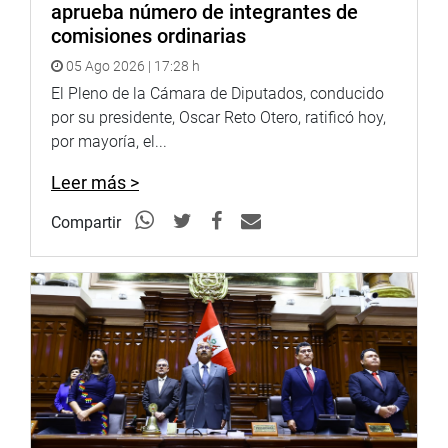
aprueba número de integrantes de
Zeballos (Nuevo Perú); y Víctor García Belaunde (AP).
comisiones ordinarias
(JON)
05 Ago 2026 | 17:28 h
PRENSA-CONGRESO-31-7-18
El Pleno de la Cámara de Diputados, conducido
por su presidente, Oscar Reto Otero, ratificó hoy,
Puede encontrar más información en nuestra página web
por mayoría, el...
y redes sociales.
Leer más >
Heraldo
:
goo.gl/Ty5Tto
Compartir
Portal:
http://www.congreso.gob.pe/
Facebook:
https://goo.gl/s5t7XN
Twitter:
https://goo.gl/iMywRR
YouTube:
https://goo.gl/VBXBNk
Radio:
goo.gl/hMwTg1
fotografia.congreso.gob.pe