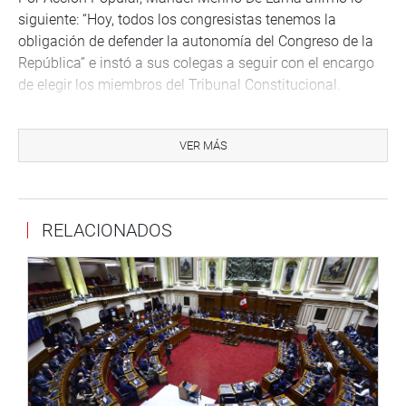
siguiente: “Hoy, todos los congresistas tenemos la
obligación de defender la autonomía del Congreso de la
República” e instó a sus colegas a seguir con el encargo
de elegir los miembros del Tribunal Constitucional.
“No podemos permitir que mafias encubiertas y con
resoluciones exprés se pretendan menoscabar en
VER MÁS
nuestras funciones democráticas. Hoy, nuestra obligación
es emitir nuestro voto”, agregó.
Por Nueva Constitución, el legislador Moisés Gonzales
RELACIONADOS
Cruz advirtió que, según la Constitución Política del Perú,
los congresistas, representan a la Nación, no están
sujetos a mandato imperativo ni a interpelación. “Le
corresponde a este Congreso elegir a los miembros del
Tribunal Constitucional, dicho sea de paso, que tiene el
mandato vencido”, señaló.
Desde su escaño, la congresista Mirtha Vásquez