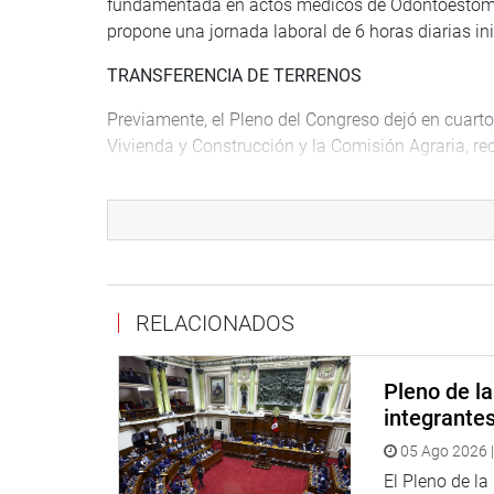
fundamentada en actos médicos de Odontoestomatol
propone una jornada laboral de 6 horas diarias in
TRANSFERENCIA DE TERRENOS
Previamente, el Pleno del Congreso dejó en cuart
Vivienda y Construcción y la Comisión Agraria, re
La propuesta denominada «Ley que autoriza la sepa
adjudicados a la Autoridad Autónoma de Majes (A
departamento de Arequipa», establece autorizar la
gratuita a gobiernos locales del departamento de 
Asimismo, los terrenos serán destinados exclusiv
RELACIONADOS
Corire (provincia de Castilla), Lluta (provincia d
(provincia de Arequipa) y Quilca (provincia de Ca
Pleno de l
de conformidad con la Ley 31313.
integrante
OFICINA DE COMUNICACIONES E IMAGEN INSTI
05 Ago 2026 |
El Pleno de l