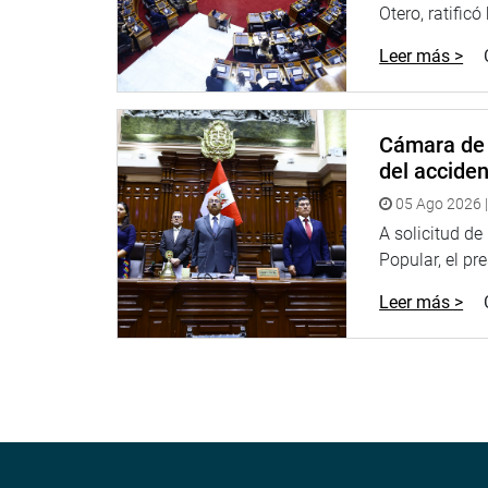
Otero, ratificó
Leer más >
Cámara de 
del accide
05 Ago 2026 |
A solicitud d
Popular, el pr
Leer más >