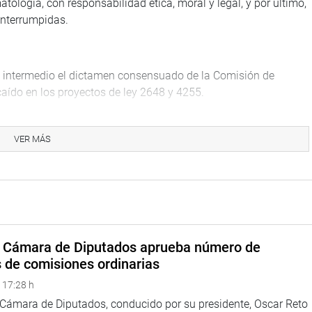
ogía, con responsabilidad ética, moral y legal, y por último,
interrumpidas.
o intermedio el dictamen consensuado de la Comisión de
caído en los proyectos de ley 2648 y 4255.
ración de terrenos no afectados en uso y sin utilidad agrícola
UTODEMA) y su transferencia a gobiernos locales del
VER MÁS
 separación de terrenos no utilizados y su transferencia
Arequipa, según lo dispuesto en la Ley 23740.
amente a las municipalidades distritales de Huancarqui, Uraca-
e Caylloma), San Juan de Siguas, Santa Isabel de Siguas
maná), en proyectos de vivienda y desarrollo urbano sostenible
a Cámara de Diputados aprueba número de
s de comisiones ordinarias
TUCIONAL
 17:28 h
a Cámara de Diputados, conducido por su presidente, Oscar Reto