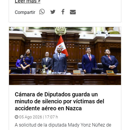
Leer más >
el Pleno como una reforma constitucional y me parece
poco serio tratar de hacerlo con una ley ordinaria”,
Compartir
sostuvo.
En la misma línea, el legislador Hans Troyes Delgado (AP)
discrepó del planteamiento de la Comisión de
Constitución y Reglamento, y consideró que la norma
sería inconstitucional.
Agregó que no se puede interpretar de manera auténtica
la Constitución, porque ya el TC hace dos años se
pronunció en contra.
“Esta interpretación no ha tenido el análisis profundo para
Cámara de Diputados guarda un
hacer esta modificación. Esperemos que pase a
minuto de silencio por víctimas del
referéndum y se haga una discusión más a profundidad”,
accidente aéreo en Nazca
puntualizó.
05 Ago 2026 | 17:07 h
OFICINA DE COMUNICACIONES
A solicitud de la diputada Mady Yonz Núñez de