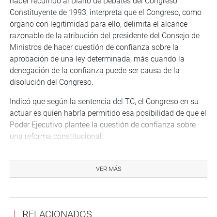
haber recurrido al Diario de Debates del Congreso
Constituyente de 1993, interpreta que el Congreso, como
órgano con legitimidad para ello, delimita el alcance
razonable de la atribución del presidente del Consejo de
Ministros de hacer cuestión de confianza sobre la
aprobación de una ley determinada, más cuando la
denegación de la confianza puede ser causa de la
disolución del Congreso.
Indicó que según la sentencia del TC, el Congreso en su
actuar es quien habría permitido esa posibilidad de que el
Poder Ejecutivo plantee la cuestión de confianza sobre
una reforma constitucional.
“Entonces, si la práctica parlamentaria abrió dicha
posibilidad, debe ser corregida por ser una práctica
VER MÁS
tomada por un Congreso que, bajo amenaza de ser
disuelto, priorizó su frágil permanencia frente a la
autonomía funcional y a la defensa de los principios
RELACIONADOS
democráticos que establece nuestra Constitución