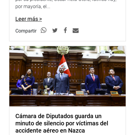
Twitter:
https://goo.gl/iMywRR
por mayoría, el...
YouTube:
https://goo.gl/VBXBNk
Leer más >
Radio:
goo.gl/hMwTg1
fotografia.congreso.gob.pe
Compartir
Cámara de Diputados guarda un
minuto de silencio por víctimas del
accidente aéreo en Nazca