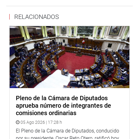
conformidad con la sentencia condenatoria contra
Benicio Ríos Ocsa, sobre quien pesa una pena privativa
RELACIONADOS
de la libertad efectiva de siete años, por el delito de
colusión en agravio de la municipalidad provincial de
Urubamba, en Cusco. (ACV)
PRENSA-CONGRESO 23-08-18
Puede encontrar más información en nuestra página web
y redes sociales.
Pleno de la Cámara de Diputados
aprueba número de integrantes de
Heraldo
:
goo.gl/Ty5Tto
comisiones ordinarias
Portal:
http://www.congreso.gob.pe/
05 Ago 2026 | 17:28 h
Facebook:
El Pleno de la Cámara de Diputados, conducido
https://goo.gl/s5t7XN
por su presidente, Oscar Reto Otero, ratificó hoy,