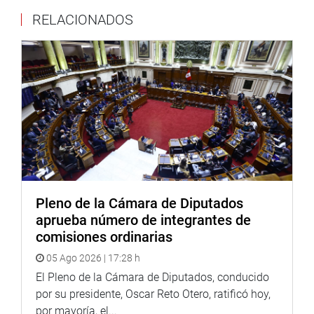
“Nos allanamos en parte y se propone un nuevo texto que
RELACIONADOS
armoniza las disposiciones con los artículos 308 y 308-C
del Código Penal”, concluyó.
Cabe precisar que la aprobación de insistencias no
requiere segunda votación.
OFICINA DE COMUNICACIONES E IMAGEN
INSTITUCIONAL
Pleno de la Cámara de Diputados
aprueba número de integrantes de
comisiones ordinarias
05 Ago 2026 | 17:28 h
El Pleno de la Cámara de Diputados, conducido
por su presidente, Oscar Reto Otero, ratificó hoy,
por mayoría, el...