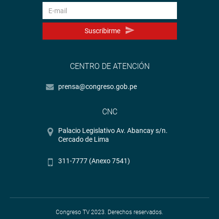
Facebook:
https://goo.gl/s5t7XN
Twitter:
https://goo.gl/iMywRR
Suscribirme
YouTube:
https://goo.gl/VBXBNk
Radio:
goo.gl/hMwTg1
fotografia.congreso.gob.pe
CENTRO DE ATENCIÓN
prensa@congreso.gob.pe
CNC
Palacio Legislativo Av. Abancay s/n.
Cercado de Lima
311-7777 (Anexo 7541)
Congreso TV 2023. Derechos reservados.