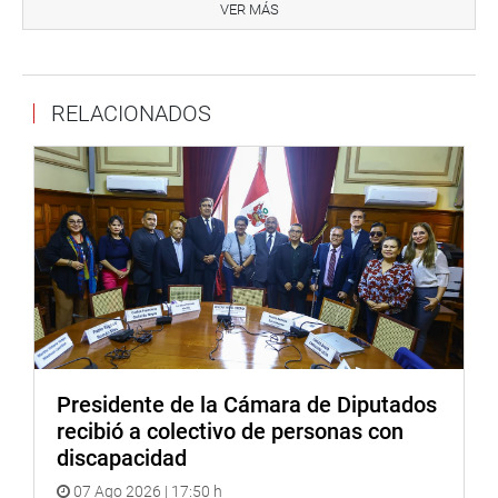
no haber puntos de concordancia por supuesto que
VER MÁS
plantee la cuestión de confianza en el marco
constitucional. Queremos dejar manifiesto y pública la
voluntad que tiene Fuerza Popular no solo del diálogo
RELACIONADOS
sino de converger y encontrar consensos a favor del país”,
dijo la legisladora.
Posteriormente, Letona informó que mañana martes a
partir de las 11 de la mañana se reunirá el pleno del
Congreso para iniciar el debate de los dictámenes
referidos a la Reforma del Consejo Nacional de la
Magistratura y a la bicameralidad
“De oficio, el presidente del Congreso, Daniel Salaverry
Villa, está invitando al Presidente del Consejo de
Ministros para el día miércoles para que sustente los
Presidente de la Cámara de Diputados
argumentos por los cuales plantea la cuestión de
recibió a colectivo de personas con
confianza, en ánimos de corregir los errores que se han
discapacidad
evidenciado y poder escuchar los argumentos del Poder
07 Ago 2026 | 17:50 h
Ejecutivo”, remarcó la legisladora.