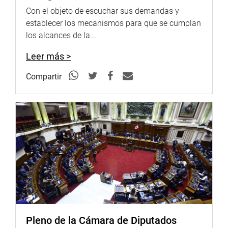
Con el objeto de escuchar sus demandas y
A su turno, el congresista Mauricio Mulder, de la Célula
establecer los mecanismos para que se cumplan
Parlamentaria Aprista, recordó que precisamente para
los alcances de la...
debatir las propuestas planteadas por el Poder Ejecutivo
el Congreso se encuentra en sesión permanente.
Leer más >
“Las propuestas no son para votar si o si sino que hay
Compartir
que debatirlos y que se adapten las modificaciones que
correspondan de manera que no hay que saltar
demasiado porque el suelo está parejo. El presidente de la
República debe tranquilizarse y no estar pechando al
Congreso creyendo que eso le da réditos porque lo único
que va ocurrir es que se desnaturalice el proceso
constitucional y democrático, él incurra en infracción
constitucional y no queremos que eso pase”, dijo el
legislador.
Por su parte, el congresista Richard Arce Cáceres, en
representación de la bancada Nuevo Perú opinó que en la
Pleno de la Cámara de Diputados