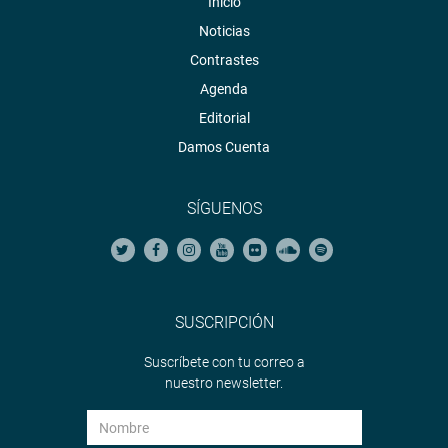
Inicio
población y el país demanda.
Noticias
“Se tiene que dar las reformas, tiene que darse el
Contrastes
referéndum que es lo que exige la población y nosotros
Agenda
desde el Congreso estamos totalmente de acuerdo y
Editorial
hemos votado incluso para que este cronograma de
Damos Cuenta
Constitución se acorte hasta antes del 5 de octubre a fin
de que pueda verse el referéndum. Ejecutivo y Legislativo
tienen que poner de su parte para que no haya trabas”,
SÍGUENOS
sostuvo el legislador.(RMD)
PRENSA CONGRESO 17-09-18
Puede encontrar más información en nuestra página web
SUSCRIPCIÓN
y redes sociales.
Suscríbete con tu correo a
Heraldo
:
goo.gl/Ty5Tto
nuestro newsletter.
Portal:
http://www.congreso.gob.pe/