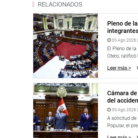
RELACIONADOS
Por su parte, el congresista Mauricio Mulder Bedo
confianza sobre la base de los denominados ejes
cumplimiento de Ejecutivo, pero el Congreso no es
Pleno de l
integrante
“Han decidido convertirlo en un objeto de confian
05 Ago 2026 |
ejes. No se le puede aceptar al presidente del Co
non para la cuestión de confianza”, dijo el legisla
El Pleno de l
cuestión de confianza, pero haciendo respetar los
Otero, ratificó
Leer más >
Luego intervino la congresista Alejandra Aramayo
Congreso de la República no claudicará y hará res
han dado a los congresistas que representan a las
Cámara de 
PRENSA CONGRESO
del accide
05 Ago 2026 |
A solicitud d
Popular, el pr
Leer más >