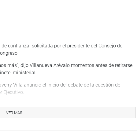
 de confianza solicitada por el presidente del Consejo de
Congreso.
os más”, dijo Villanueva Arévalo momentos antes de retirarse
nete ministerial.
verry Villa anunció el inicio del debate de la cuestión de
r Ejecutivo.
imero en hacelo. Explicó las razones de por qué su bancada sí
VER MÁS
a derechos y una democracia más auténtica. El voto de
escentralización”, dijo el legislador.