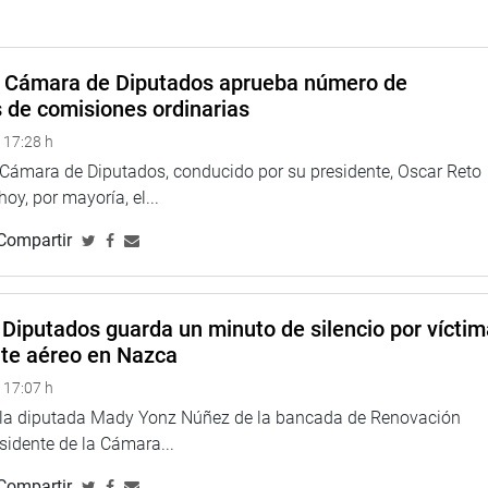
ya (CPA) dijo que el PCM había venido a solicitar un voto de
 que materializaron en un decreto supremo que es de
tá obligado a seguirlos.
a Cámara de Diputados aprueba número de
s de comisiones ordinarias
za y no pueden decir que la confianza se basa en estos cuatro
 17:28 h
nsejo de Ministros que los proyectos son una condición sine qua
dor, adelantando que el Partido Aprista votará a favor de la
a Cámara de Diputados, conducido por su presidente, Oscar Reto
 fueros del Congreso.
 hoy, por mayoría, el...
Compartir
 a nombre de la bancada de Fuerza Popular. Afirmó que el
petar la Constitución y el mandato que millones de electores le
 diversas fuerzas políticas.
Diputados guarda un minuto de silencio por vícti
nte aéreo en Nazca
 17:07 h
e la diputada Mady Yonz Núñez de la bancada de Renovación
esidente de la Cámara...
Compartir