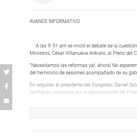
AVANCE INFORMATIVO
A las 9: 51 am se inició el debate de la cuestión
Ministros, César Villanueva Arévalo, al Pleno del 
“Necesitamos las reformas ya!, ahora! No esperem
del hemiciclo de sesiones acompañado de su gabi
En seguida, el presidente del Congreso, Daniel Sala
confianza planteada por el representante del Pode
El congresista Marco Arana Zegarra (FA) fue el pr
estaba de acuerdo en dar el voto de confianza.
“Hay que sintonizar con la ciudadanía que reclam
confianza debería estar centrado en el tema de la d