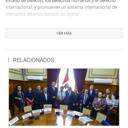
Estado de derecho, los derechos humanos y el derecho
internacional, y promueven un sistema internacional de
mercados abiertos basado en reglas”.
Además, afirmó que “la República de Corea (del Sur) es un
importante socio cooperante del Perú, destacando en las
VER MÁS
áreas de ciencia y tecnología, en proyectos sobre
gobierno digital, ciudades inteligentes y el desarrollo de
«start ups», así como en materia ambiental, desarrollo
RELACIONADOS
económico sostenible y fortalecimiento del sistema de
salud”.
OFICINA DE COMUNICACIONES E IMAGEN
INSTITUCIONAL