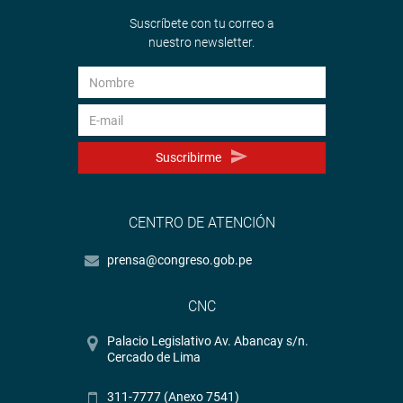
Sistema de Archivo Fotográfico (SAF):
Suscríbete con tu correo a
http://www4.congreso.gob.pe/fotografia.asp
nuestro newsletter.
Suscribirme
CENTRO DE ATENCIÓN
prensa@congreso.gob.pe
CNC
Palacio Legislativo Av. Abancay s/n.
Cercado de Lima
311-7777 (Anexo 7541)