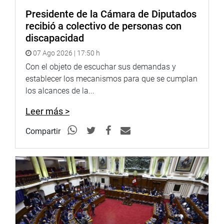
Presidente de la Cámara de Diputados
Agregó que, en cumplimiento de los plazos
recibió a colectivo de personas con
establecidos en el Reglamento del Congreso, se está
discapacidad
citando a Basombrío para el próximo miércoles 21, a las
07 Ago 2026 | 17:50 h
3 de la tarde, para que responda un pliego de 39
preguntas, entre ellas las referidas a “la seguridad
Con el objeto de escuchar sus demandas y
ciudadana que tanto preocupa a la ciudadanía”.
establecer los mecanismos para que se cumplan
los alcances de la...
Leer más >
SITUACIÓN FRENTE AMPLIO
Compartir
La titular del Parlamento también fue consultada sobre
los problemas internos en la bancada del Frente Amplio
(FA). Dijo que ha exhortado a sus integrantes a que
dialoguen a fin de que resuelvan sus diferencias, ya que
es la primera vez que se suscita un tema así, donde una
facción desconoce a su portavoz.
“Nosotros no podemos intervenir en sus problemas