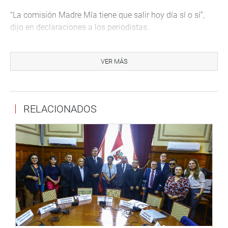
“La comisión Madre Mía tiene que salir hoy día sí o sí”,
dijo en declaraciones a los periodistas.
Salgado señaló que tiene que investigar las declaraciones
de los subalternos del entonces capitán Ollanta Humala,
VER MÁS
que señalan que los ajusticiamientos “eran decisiones
espontáneas”.
Como se recuerda, en sesión del Pleno del 18 de mayo, se
RELACIONADOS
aprobó las mociones de orden del día 2417 y 2362,
mediante las cuales se creó esa comisión investigadora
que tendrá un plazo de 180 días
INTERPELACIÓN A BASOMBRÍO
La presidenta del Congreso también adelantó que
esta tarde el Pleno votará la admisión a debate la moción
de interpelación al ministro del Interior, Carlos Basombrío.