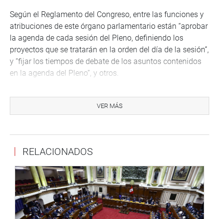
Según el Reglamento del Congreso, entre las funciones y
atribuciones de este órgano parlamentario están “aprobar
la agenda de cada sesión del Pleno, definiendo los
proyectos que se tratarán en la orden del día de la sesión”,
y “fijar los tiempos de debate de los asuntos contenidos
en la agenda del Pleno”, y otros.
VER MÁS
PRENSA-CONGRESO
Puede encontrar más información en nuestra página web
y redes sociales.
RELACIONADOS
http://www.congreso.gob.pe/
Facebook:
https://www.facebook.com/congresoperu
Twitter:
https://twitter.com/congresoperu
<https://twitter.com/congresoperu>