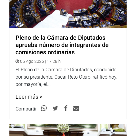
Youtube:
http://www.youtube.com/congresoperu
<http://www.youtube.com/congresoperu>
Soundcloud:
https://soundcloud.com/radiocongreso
<https://soundcloud.com/radiocongreso>
Pleno de la Cámara de Diputados
aprueba número de integrantes de
comisiones ordinarias
Sistema de Archivo Fotográfico (SAF):
05 Ago 2026 | 17:28 h
http://www4.congreso.gob.pe/fotografia.asp
El Pleno de la Cámara de Diputados, conducido
por su presidente, Oscar Reto Otero, ratificó hoy,
por mayoría, el...
Leer más >
Compartir