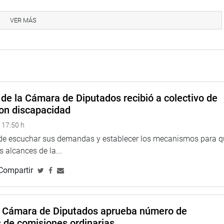
idente Ollanta Humala, quien deberá responder sobre las sobre
así como sobre una presunta injerencia política en
VER MÁS
urímac, Ene y Mantaro (Vraem).
Comisión investigadora del denominado caso “Lava Jato”,
s actividades legislativas continuarán el lunes 3 abril.
de la Cámara de Diputados recibió a colectivo de
on discapacidad
 17:50 h
 de escuchar sus demandas y establecer los mecanismos para 
 alcances de la...
Compartir
a Cámara de Diputados aprueba número de
s de comisiones ordinarias