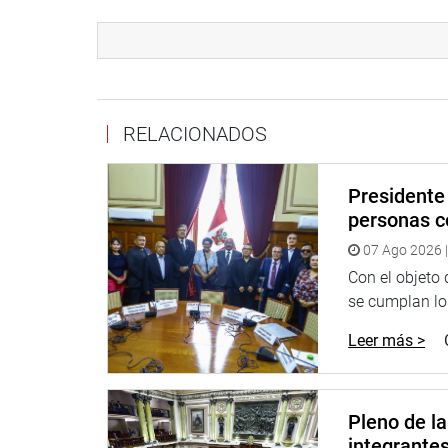
Agregó que para esa sesión está citado el expres
compras y ascensos militares durante su gestión, 
operaciones policiales en el Valle de los Ríos Ap
Así mismo, también sesionará este viernes la 
que preside el congresista Víctor Albrecht (FP). La
RELACIONADOS
Presidente 
PRENSA-CONGRESO
personas c
PRENSA-CONGRESO
07 Ago 2026 |
Con el objeto
se cumplan los
Leer más >
Pleno de l
integrante