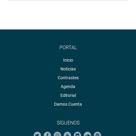
encontramos las mismas deficiencias. Debemos asumir
con mayor firmeza nuestra función fiscalizadora”,
puntualizó.
“La decisión adoptada por el Pleno será comunicada a la
Presidencia del Consejo de ministros, al Ministerio de
Economía y Finanzas y a la Contraloría General de la
PORTAL
República, para los fines correspondientes”, comentó el
Inicio
tercer vicepresidente del Congreso, Ilich López Ureña,
quien condujo la sesión plenaria.
Noticias
Contrastes
OFICINA DE COMUNICACIONES E IMAGEN
Agenda
INSTITUCIONAL
Editorial
Damos Cuenta
SÍGUENOS