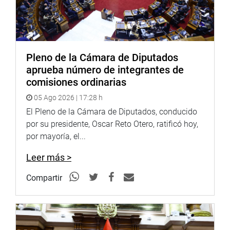
De acuerdo con el informe de auditoría, 215 de las 320
entidades auditadas (67 %) recibieron opinión
desfavorable, lo que involucra S/ 380 mil millones en
activos observados. Además, el 100 % de los gobiernos
Pleno de la Cámara de Diputados
regionales y el 97 % de los gobiernos locales auditados
aprueba número de integrantes de
presentan opiniones no limpias en sus estados
comisiones ordinarias
financieros.
05 Ago 2026 | 17:28 h
El congresista José Cueto Aservi (HyD) advirtió que esta
El Pleno de la Cámara de Diputados, conducido
situación se ha vuelto una práctica recurrente y que no
por su presidente, Oscar Reto Otero, ratificó hoy,
basta con desaprobar el informe cada año sin tomar
por mayoría, el...
medidas correctivas de fondo.
Leer más >
“El Congreso no solo debe quedarse en la no aprobación,
sino hacer un llamado de atención al Ministerio de
Compartir
Economía y Finanzas y a la Contraloría. Si cada año no
se aprueba la cuenta, pero tampoco se corrigen las
deficiencias, estamos normalizando el mal uso del dinero
público”, señaló.