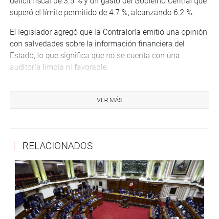
déficit fiscal de 3.5 % y un gasto del Gobierno Central que
superó el límite permitido de 4.7 %, alcanzando 6.2 %.
El legislador agregó que la Contraloría emitió una opinión
con salvedades sobre la información financiera del
Estado, lo que significa que no se cuenta con una
auditoría limpia ni favorable.
Otro aspecto crítico fue la existencia de S/ 301 mil
millones en el rubro de construcciones en curso sin
VER MÁS
identificación clara de su situación real, cifra que
representa el 25 % de los activos del Estado. Además, se
registraron 2,476 obras paralizadas por un monto total de
RELACIONADOS
S/ 43 mil millones, equivalentes al 3.6 % de los activos
públicos.
“Se consignan obras concluidas y no entregadas, obras
sin saneamiento legal e incluso obras inexistentes
físicamente. Esto refleja un desbalance grave en la
gestión del gasto público durante el 2024”, enfatizó Soto.