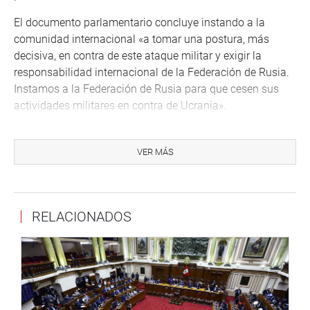
El documento parlamentario concluye instando a la
comunidad internacional «a tomar una postura, más
decisiva, en contra de este ataque militar y exigir la
responsabilidad internacional de la Federación de Rusia.
Instamos a la Federación de Rusia para que cesen sus
actividades militares en contra de Ucrania».
«Llamanos a la paz y unidad de los países para que los
conflictos pueden solucionarse de forma democráticas,
VER MÁS
diplomáticas y pacíficas sin violar los derechos
fundamentales que todo ser humanos y dentro del
derecho internacional. Expresamos al pueblo de Ucrania
RELACIONADOS
nuestro apoyo y solidaridad en estos momentos de
incertidumbre».
OFICINA DE COMUNICACIONES