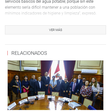
servicios básicos del agua potable; porque sin este
elemento sería difícil mantener a una población con
mínimos indicadores de higiene y limpieza”, expresó.
Señaló que la actual red de agua potable y alcantarillado
no alcanza a toda la población y que la aprobación y
VER MÁS
concreción de la propuesta “marcará una clara diferencia
en la calidad de vida de los habitantes de Caballococha,
cercana a la zona de frontera con Colombia y Brasil”.
RELACIONADOS
Meléndez Celis, el otro autor del proyecto de ley, indicó
que es una paradoja que siendo la región que concentra
la quinta parte del agua dulce del planeta, no tenga agua.
“Hoy el Congreso va a hacer justicia. Va a devolverle
dignidad a 50 mil peruanos que viven en Contamana,
como en Caballococha. Dar agua y desagüe a los pueblos
es luchar contra la desnutrición y la anemia, y decirles
que el Estado está presente”, expresó.
Los congresistas Jorge Vásquez Becerra (AP), Otto