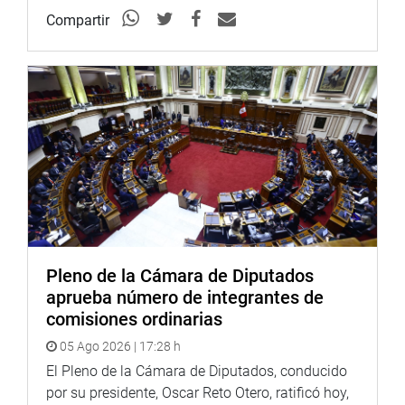
República, para que en una manera de activar la
Compartir
economía se fije en el tema de salud que es tan
necesario”, sostuvo.
“Este cierre de brechas es de urgente necesidad”, reclamó
el parlamentario.
Entretanto, Jorge Vásquez Becerra (AP) se refirió al
hospital Antonio Lorena y advirtió que los cusqueños no
permitirán que se pasen 17 meses planificados para la
concreción del nuevo contrato suscrito entre Perú y
Francia, porque ya tiene que concluirse con el
acondicionamiento e implementación del hospital de
Pleno de la Cámara de Diputados
contingencia.
aprueba número de integrantes de
comisiones ordinarias
OFICINA DE COMUNICACIONES
05 Ago 2026 | 17:28 h
El Pleno de la Cámara de Diputados, conducido
por su presidente, Oscar Reto Otero, ratificó hoy,