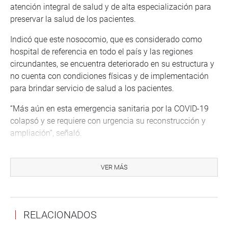
atención integral de salud y de alta especialización para
preservar la salud de los pacientes.
Indicó que este nosocomio, que es considerado como
hospital de referencia en todo el país y las regiones
circundantes, se encuentra deteriorado en su estructura y
no cuenta con condiciones físicas y de implementación
para brindar servicio de salud a los pacientes.
“Más aún en esta emergencia sanitaria por la COVID-19
colapsó y se requiere con urgencia su reconstrucción y
ampliación”, señaló.
El autor de la propuesta, Rubén Pantoja Calvo (UPP),
sostuvo que “es deber del Estado asegurar a la población
VER MÁS
las condiciones para su acceso a la salud universal en
forma gratuita, continua, oportuna y de calidad, con
prioridad en zonas de concentración de pobreza y donde
RELACIONADOS
están las poblaciones más vulnerables”.