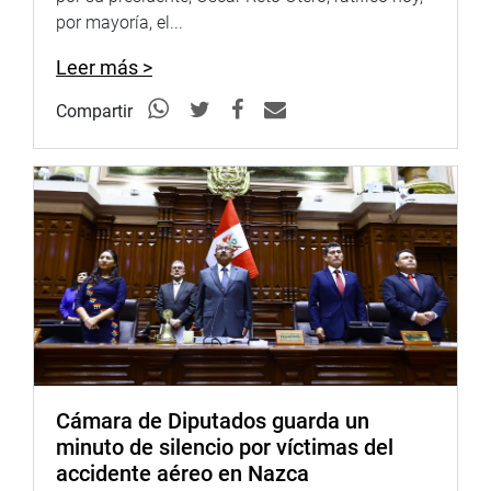
denuncia contra la congresista María del
por mayoría, el...
Pilar Cordero Jon Tay, por la supuesta vulneración del
Código de Ética Parlamentaria
Leer más >
Se recomienda la sanción de suspensión en el ejercicio
Compartir
del cargo y el descuento de sus haberes de 120 días de
legislatura.
SEMANA DE REPRESENTACIÓN
El titular del Parlamento, Alejandro Soto, anunció que en
este mes de noviembre no habrá Semana de
Representación por el debate de la Ley de Presupuesto del
Sector Público para el Año Fiscal 2024 y por la carga
legislativa.
OFICINA DE COMUNICACIONES E IMAGEN
INSTITUCIONAL
Cámara de Diputados guarda un
minuto de silencio por víctimas del
accidente aéreo en Nazca