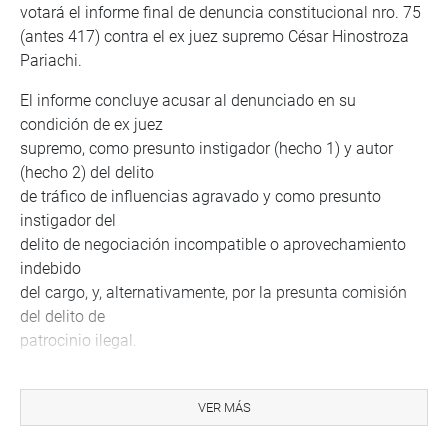
votará el informe final de denuncia constitucional nro. 75
(antes 417) contra el ex juez supremo César Hinostroza
Pariachi.
El informe concluye acusar al denunciado en su
condición de ex juez
supremo, como presunto instigador (hecho 1) y autor
(hecho 2) del delito
de tráfico de influencias agravado y como presunto
instigador del
delito de negociación incompatible o aprovechamiento
indebido
del cargo, y, alternativamente, por la presunta comisión
del delito de
patrocinio ilegal.
OTROS ACUERDOS
VER MÁS
El Consejo Directivo acordó que 23 dictámenes de
proyectos de ley pasen a la Orden del Día del Pleno.