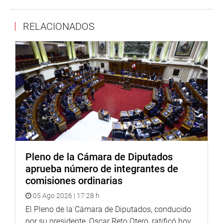
Entre ellos está el dictamen del PL 3659 que propone
RELACIONADOS
modificar la Ley 31405, Ley que promueve la protección y
desarrollo integral de las niñas, niños y adolescentes que
se encuentran en situación de orfandad, a fin de optimizar
el otorgamiento de la asistencia económica.
También el dictamen de los PL 3508, 3614 y 4019, que
propone modificar la Ley 29973, Ley General de la
Persona con Discapacidad, para facilitar el acceso
preferente de las personas con discapacidad a una
vivienda digna, y el dictamen de los PL 2228 y 5520 que
plantea establecer el marco normativo
Pleno de la Cámara de Diputados
para la protección de la salud de las personas con
aprueba número de integrantes de
diagnóstico de epilepsia, entre otros.
comisiones ordinarias
ÉTICA
05 Ago 2026 | 17:28 h
También pasó la Orden del Día el Informe Final de la
El Pleno de la Cámara de Diputados, conducido
Comisión de Ética Parlamentaria que declara fundada la
por su presidente, Oscar Reto Otero, ratificó hoy,