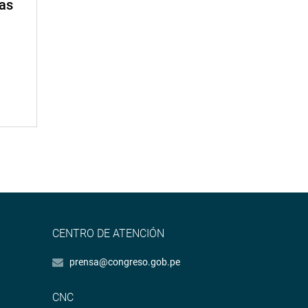
mas
CENTRO DE ATENCIÓN
prensa@congreso.gob.pe
CNC