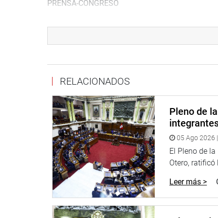
PRENSA-CONGRESO
Enseguida transmitiremos la ampliación de esta n
http://www.congreso.gob.pe/
RELACIONADOS
Facebook:
https://www.facebook.com/congresop
Twitter:
https://twitter.com/congresoperu
Pleno de l
Youtube:
http://www.youtube.com/congresoperu
integrante
05 Ago 2026 |
Soundcloud:
https://soundcloud.com/radiocongr
El Pleno de l
Otero, ratificó
Leer más >