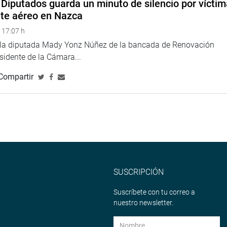
Diputados guarda un minuto de silencio por vícti
nte aéreo en Nazca
 17:07 h
e la diputada Mady Yonz Núñez de la bancada de Renovación
esidente de la Cámara...
Compartir
SUSCRIPCIÓN
Suscríbete con tu correo a
nuestro newsletter.