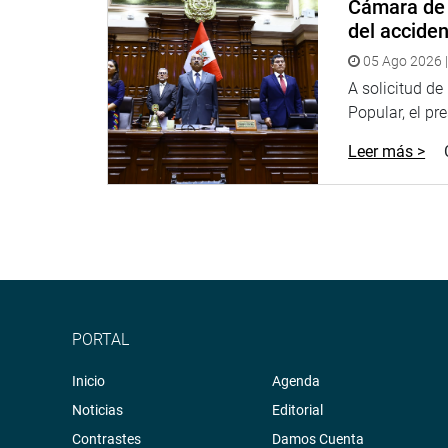
Cámara de 
del accide
05 Ago 2026 |
A solicitud d
Popular, el pr
Leer más >
PORTAL
Inicio
Agenda
Noticias
Editorial
Contrastes
Damos Cuenta