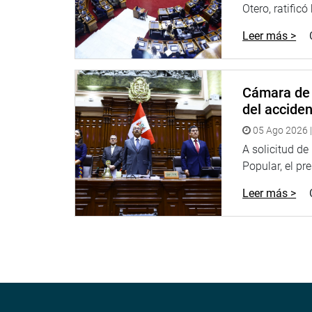
Otero, ratificó
Leer más >
Cámara de 
del accide
05 Ago 2026 |
A solicitud d
Popular, el pr
Leer más >