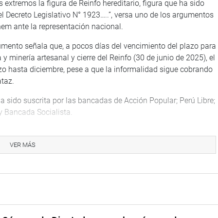
extremos la figura de Reinfo hereditario, figura que ha sido
el Decreto Legislativo N° 1923…..”, versa uno de los argumentos
inem ante la representación nacional.
mento señala que, a pocos días del vencimiento del plazo para
y minería artesanal y cierre del Reinfo (30 de junio de 2025), el
lazo hasta diciembre, pese a que la informalidad sigue cobrando
ataz.
ha sido suscrita por las bancadas de Acción Popular; Perú Libre;
 Bancada Socialista.
ón Política del Perú y los incisos a) y b) del artículo 83 del
del Pleno se consultará la admisión de la moción de
VER MÁS
TUCIONAL