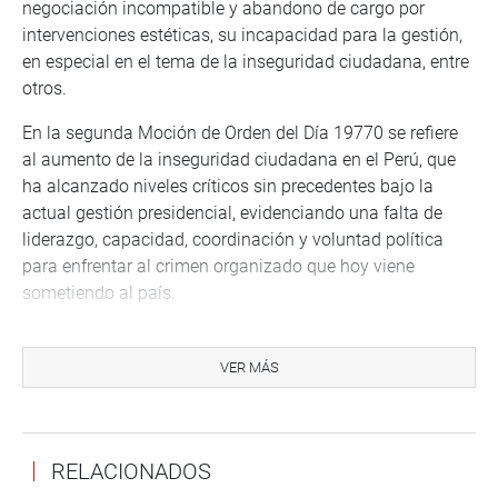
negociación incompatible y abandono de cargo por
intervenciones estéticas, su incapacidad para la gestión,
en especial en el tema de la inseguridad ciudadana, entre
otros.
En la segunda Moción de Orden del Día 19770 se refiere
al aumento de la inseguridad ciudadana en el Perú, que
ha alcanzado niveles críticos sin precedentes bajo la
actual gestión presidencial, evidenciando una falta de
liderazgo, capacidad, coordinación y voluntad política
para enfrentar al crimen organizado que hoy viene
sometiendo al país.
“La crisis de inseguridad ciudadana continúa afectando
gravemente al sector transporte en el Perú, uno de los
VER MÁS
más golpeados por la expansión del crimen organizado.
Lo que antes se consideraba un problema focalizado se
ha convertido en una amenaza estructural que paraliza
RELACIONADOS
rutas, pone en riesgo la vida de los conductores y
desestabiliza la economía nacional”, se detalla.