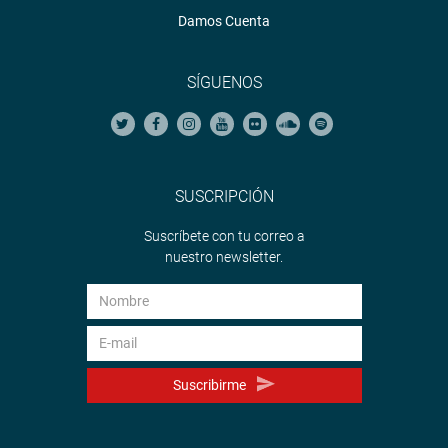
Damos Cuenta
ejercer personalmente su derecho de defensa o ser
asistido por letrado, hasta por sesenta minutos”.
SÍGUENOS
OFICINA DE COMUNICACIONES E IMAGEN
INSTITUCIONAL
SUSCRIPCIÓN
Suscríbete con tu correo a
nuestro newsletter.
Suscribirme