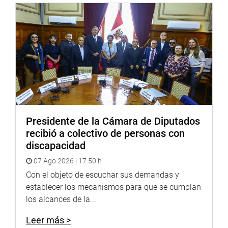
En esa línea, la moción alega que la criminalidad le
cuesta al Perú más de 20 mil millones de soles al año, lo
que equivale aproximadamente al 1,7% del Producto
Bruto Interno (PBI).
Posteriormente, ingresó la Moción de Orden del Día
19771, la tercera presentada en las últimas horas, que
cuenta con 28 firmas de congresistas de los grupos
parlamentarios Juntos Por el Perú-Voces del Pueblo-
Presidente de la Cámara de Diputados
Bloque Magisterial de Concertación Nacional
recibió a colectivo de personas con
(JP/VP/BM), Podemos Perú, Renovación Popular y
discapacidad
Bloque Democrático Popular.
07 Ago 2026 | 17:50 h
Entre las razones para la vacancia presidencial, la moción
Con el objeto de escuchar sus demandas y
sostiene que la inacción de la presidenta Boluarte frente
establecer los mecanismos para que se cumplan
al incremento del crimen organizado, la extorsión y el
los alcances de la...
sicariato demuestra una grave omisión en la protección
de estos derechos fundamentales. “Las cifras de
Leer más >