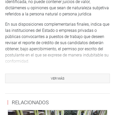
identificada, no puede contener juicios de valor,
dictámenes u opiniones que sean de naturaleza subjetiva
referidos a la persona natural o persona jurídica
En sus disposiciones complementarias finales, indica que
las instituciones del Estado o empresas privadas o
públicas convocantes a puestos de trabajo que deseen
revisar el reporte de crédito de sus candidatos deberán
obtener, bajo apercibimiento, el permiso por escrito del
postulante en el que se exprese de manera indubitable su
conformidad.
En cualquier caso, el reporte de crédito del candidato no
podrá ser causal de su exclusión o descalificación en
VER MÁS
cualquier fase de la convocatoria, por constituirse en un
acto discriminatorio.
Se excluyen de los alcances de la presente disposición
RELACIONADOS
complementaria final a la Superintendencia de Banca,
Seguros y Administradoras Privadas de Fondos de