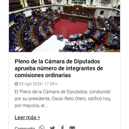
Pensiones y la Superintendencia del Mercado de Valores,
así como las entidades reguladas o supervisadas por
estas superintendencias.
El congresista César Revilla Villanueva (FP), Economía,
Banca, Finanzas e Inteligencia Financiera, dijo que la
iniciativa faculta a la Presidencia del Consejo de
Ministros adecuar la normativa adicional vinculada a la
presente ley en un plazo no mayor a noventa días
Pleno de la Cámara de Diputados
calendario contados a partir de la entrada en vigor de la
aprueba número de integrantes de
presente ley.
comisiones ordinarias
OFICINA DE COMUNICACIONES E IMAGEN
05 Ago 2026 | 17:28 h
INSTITUCIONAL
El Pleno de la Cámara de Diputados, conducido
por su presidente, Oscar Reto Otero, ratificó hoy,
por mayoría, el...
Leer más >
Compartir