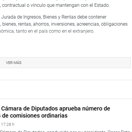
al, contractual o vínculo que mantengan con el Estado.
ón Jurada de Ingresos, Bienes y Rentas debe contener
 bienes, rentas, ahorros, inversiones, acreencias, obligaciones
ómica, tanto en el país como en el extranjero.
luirá información sobre participación en empresas, sociedades
iones, poderes y mandatos; integración en directorios,
VER MÁS
, consultorías y actividades similares en los sectores público y
ción del sujeto obligado en organizaciones políticas,
 no gubernamentales y otras entidades. Además, la norma
mités de selección de licitación pública, concursos públicos,
a Cámara de Diputados aprueba número de
cadas u otros mecanismos establecidos por la normativa
s de comisiones ordinarias
 17:28 h
TUCIONAL