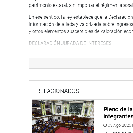
patrimonio estatal, sin importar el régimen labor
En ese sentido, la ley establece que la Declaraci
información detallada y valorizada sobre ingresos,
y otros elementos susceptibles de valoración econ
DECLARACIÓN JURADA DE INTERESES
Asimismo, la Declaración Jurada de Intereses inc
u otras entidades públicas o privadas; representac
consejos o cuerpos colegiados; empleos, asesorías
privado.
Finalmente, también deberá consignar la participa
RELACIONADOS
asociaciones, cooperativas, gremios, organismos
incorpora información sobre su intervención en co
Pleno de l
contrataciones directas, adjudicaciones simplifi
integrante
vigente.
05 Ago 2026 |
OFICINA DE COMUNICACIONES E IMAGEN INSTI