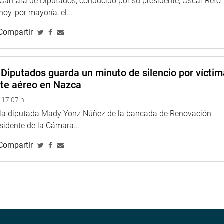
a Cámara de Diputados, conducido por su presidente, Oscar Reto
 hoy, por mayoría, el...
Compartir
Diputados guarda un minuto de silencio por vícti
nte aéreo en Nazca
 17:07 h
e la diputada Mady Yonz Núñez de la bancada de Renovación
esidente de la Cámara...
Compartir