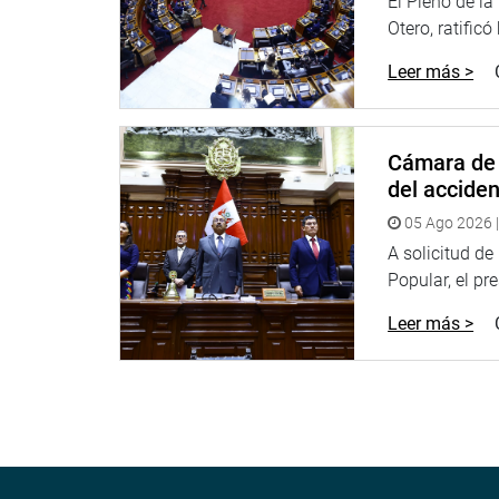
El Pleno de l
Otero, ratificó
Leer más >
Cámara de 
del accide
05 Ago 2026 |
A solicitud d
Popular, el pr
Leer más >